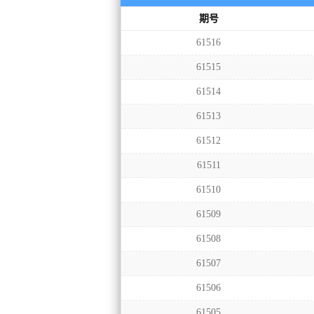
期号
61516
61515
61514
61513
61512
61511
61510
61509
61508
61507
61506
61505