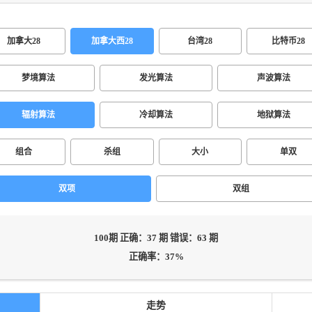
加拿大28
加拿大西28
台湾28
比特币28
梦境算法
发光算法
声波算法
辐射算法
冷却算法
地狱算法
组合
杀组
大小
单双
双项
双组
100期 正确：37 期 错误：63 期
正确率：37%
走势