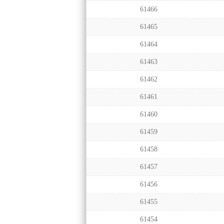
61466
61465
61464
61463
61462
61461
61460
61459
61458
61457
61456
61455
61454