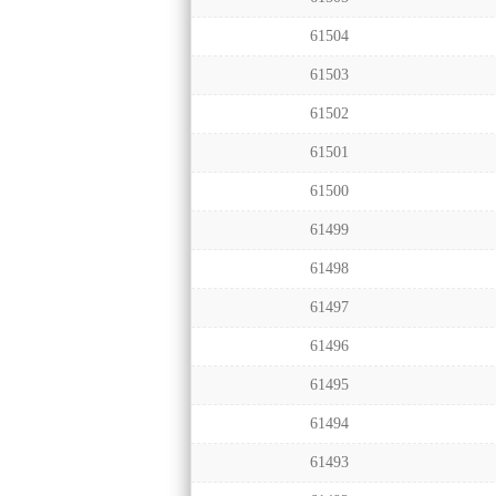
61504
61503
61502
61501
61500
61499
61498
61497
61496
61495
61494
61493