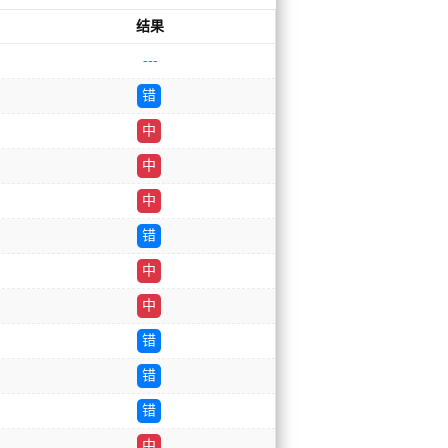
结果
---
错
中
中
中
错
中
中
错
错
错
中