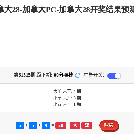
第
61515
期 距下期:
00
分
40
秒
广告开关：
大单
未开:
4
期
小单
未开:
8
期
小双
未开:
1
期
6
+
5
+
9
=
20
-
大
双
咪牌