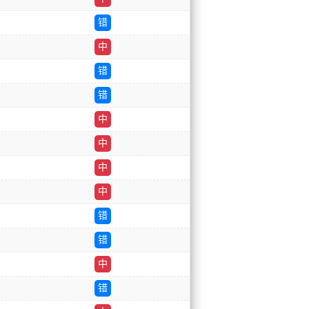
错
中
错
错
中
中
中
中
错
错
中
错