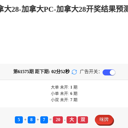
第
61575
期 距下期:
02
分
52
秒
广告开关：
大单
未开:
1
期
小单
未开:
6
期
小双
未开:
7
期
5
+
8
+
7
=
20
-
大
双
咪牌