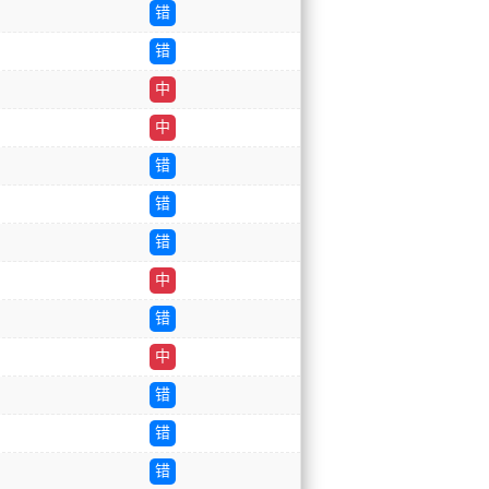
错
错
中
中
错
错
错
中
错
中
错
错
错