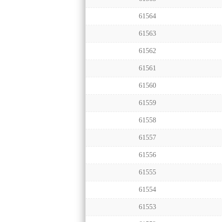
61564
61563
61562
61561
61560
61559
61558
61557
61556
61555
61554
61553