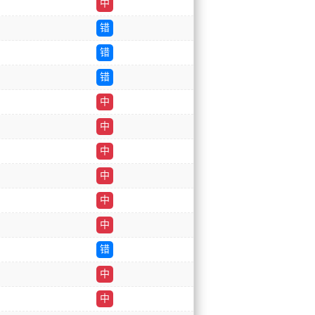
中
错
错
错
中
中
中
中
中
中
错
中
中