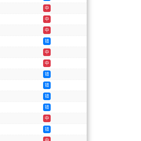
中
中
中
错
中
中
错
错
错
错
中
错
中