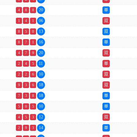
20
单
4
8
8
06
双
1
4
1
13
双
8
5
0
16
单
8
7
1
20
双
4
7
9
11
单
2
4
5
10
双
2
2
6
18
双
9
3
6
18
单
7
3
8
10
单
5
0
5
12
双
4
5
3
14
单
2
9
3