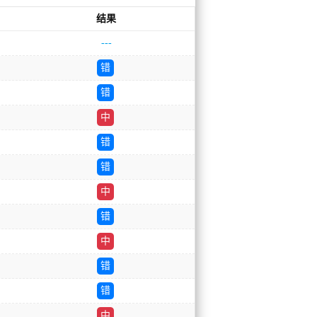
结果
---
错
错
中
错
错
中
错
中
错
错
中