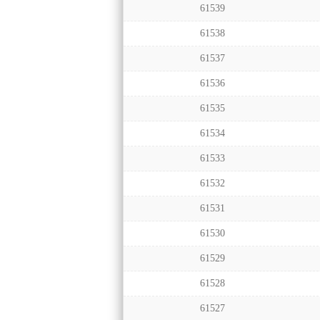
61539
61538
61537
61536
61535
61534
61533
61532
61531
61530
61529
61528
61527