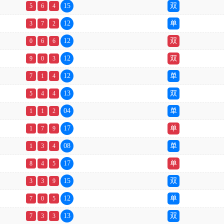
15
双
5
6
4
12
单
3
7
2
12
双
0
6
6
12
双
9
0
3
12
单
7
1
4
13
双
5
4
4
04
单
1
1
2
17
单
1
7
9
08
单
1
3
4
17
单
8
4
5
15
双
3
3
9
12
单
7
0
5
13
双
7
3
3