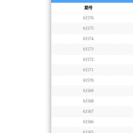
期号
61576
61575
61574
61573
61572
61571
61570
61569
61568
61567
61566
61565