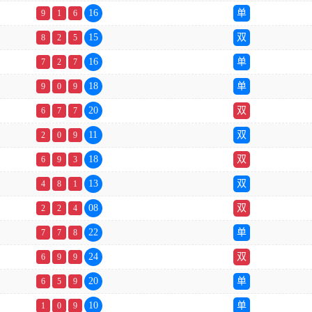
16
单
9
1
6
15
双
8
2
5
16
单
7
2
7
18
单
9
0
9
20
双
6
7
7
11
双
2
0
9
18
双
6
9
3
13
双
4
8
1
08
双
2
2
4
22
单
7
7
8
24
双
6
9
9
20
单
6
5
9
10
单
1
0
9