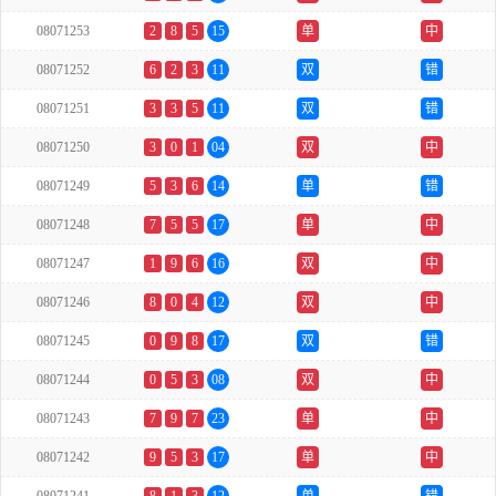
08071253
2
8
5
15
单
中
08071252
6
2
3
11
双
错
08071251
3
3
5
11
双
错
08071250
3
0
1
04
双
中
08071249
5
3
6
14
单
错
08071248
7
5
5
17
单
中
08071247
1
9
6
16
双
中
08071246
8
0
4
12
双
中
08071245
0
9
8
17
双
错
08071244
0
5
3
08
双
中
08071243
7
9
7
23
单
中
08071242
9
5
3
17
单
中