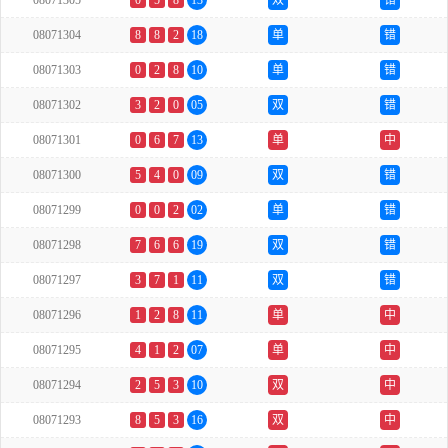
08071305
0
5
8
13
双
错
08071304
8
8
2
18
单
错
08071303
0
2
8
10
单
错
08071302
3
2
0
05
双
错
08071301
0
6
7
13
单
中
08071300
5
4
0
09
双
错
08071299
0
0
2
02
单
错
08071298
7
6
6
19
双
错
08071297
3
7
1
11
双
错
08071296
1
2
8
11
单
中
08071295
4
1
2
07
单
中
08071294
2
5
3
10
双
中
08071293
8
5
3
16
双
中