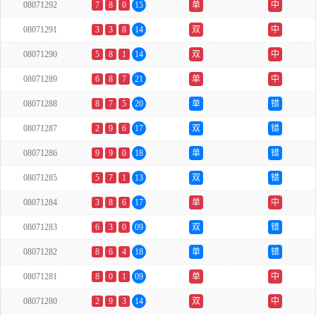
08071292
7
8
0
15
单
中
08071291
3
3
8
14
双
中
08071290
5
8
1
14
双
中
08071289
6
8
7
21
单
中
08071288
8
7
5
20
单
错
08071287
2
9
6
17
双
错
08071286
9
9
0
18
单
错
08071285
5
7
1
13
双
错
08071284
3
8
6
17
单
中
08071283
6
3
0
09
双
错
08071282
8
6
4
18
单
错
08071281
8
0
1
09
单
中
08071280
2
9
3
14
双
中