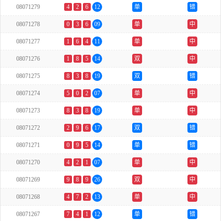
08071279
4
2
6
12
单
错
08071278
0
3
6
09
单
中
08071277
1
6
4
11
单
中
08071276
1
8
5
14
双
中
08071275
8
3
8
19
双
错
08071274
5
0
2
07
单
中
08071273
8
3
8
19
单
中
08071272
2
9
6
17
双
错
08071271
0
9
5
14
单
错
08071270
4
2
1
07
单
中
08071269
9
8
9
26
双
中
08071268
4
7
2
13
单
中
08071267
7
4
1
12
单
错