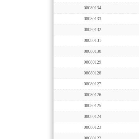
08080134
08080133
08080132
08080131
08080130
08080129
08080128
08080127
08080126
08080125
08080124
08080123
08080122