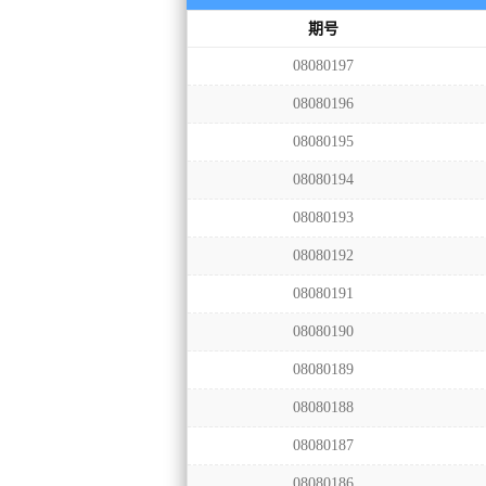
期号
08080197
08080196
08080195
08080194
08080193
08080192
08080191
08080190
08080189
08080188
08080187
08080186