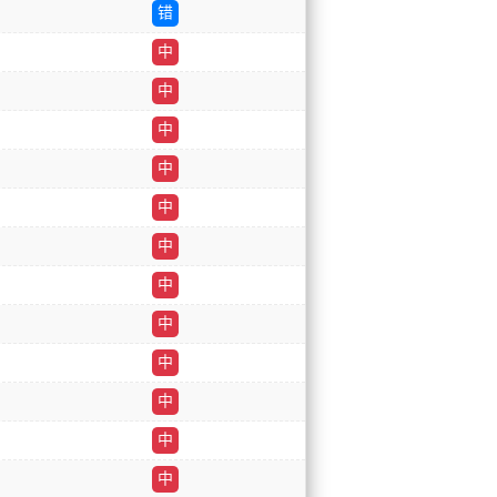
错
中
中
中
中
中
中
中
中
中
中
中
中