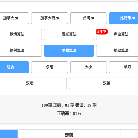
加拿大28
加拿大西28
台湾28
比特币28
梦境算法
发光算法
声波算法
辐射算法
冷却算法
地狱算法
组合
杀组
大小
单双
双项
双组
100期 正确：81 期 错误：19 期
正确率：81%
走势