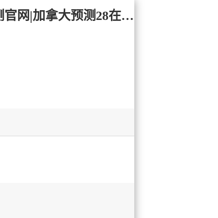
永久网址:28YC.com 加拿大28-加拿大PC-加拿大28开奖结果预测官网|加拿大预测28在线预测官网