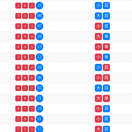
15
小
双
5
8
2
09
大
双
3
5
1
07
小
双
3
1
3
16
大
单
3
9
4
13
小
单
4
4
5
12
小
单
3
8
1
16
小
双
9
3
4
06
小
双
0
0
6
03
大
双
0
1
2
21
大
单
7
8
6
13
小
双
4
7
2
11
小
双
2
0
9
17
大
双
7
5
5