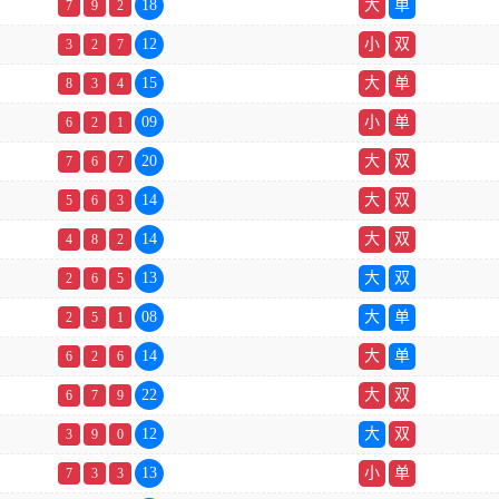
18
大
单
7
9
2
12
小
双
3
2
7
15
大
单
8
3
4
09
小
单
6
2
1
20
大
双
7
6
7
14
大
双
5
6
3
14
大
双
4
8
2
13
大
双
2
6
5
08
大
单
2
5
1
14
大
单
6
2
6
22
大
双
6
7
9
12
大
双
3
9
0
13
小
单
7
3
3