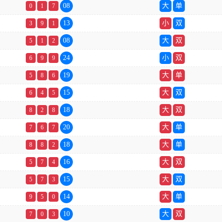
08
大
单
0
1
7
13
小
双
3
9
1
08
大
双
5
1
2
24
小
双
6
9
9
19
大
单
5
8
6
15
大
双
6
4
5
18
大
双
8
2
8
20
大
单
7
6
7
18
大
单
8
8
2
16
大
双
5
7
4
15
大
双
5
7
3
14
大
单
9
5
0
10
大
双
7
0
3