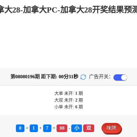
第
08080196
期 距下期:
00
分
31
秒
广告开关：
大单
未开:
1
期
大双
未开:
2
期
小单
未开:
6
期
0
+
1
+
7
=
08
-
小
双
咪牌