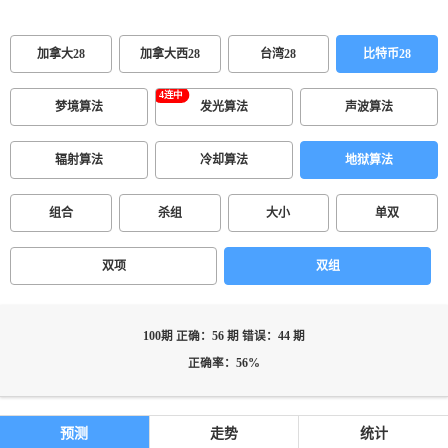
加拿大28
加拿大西28
台湾28
比特币28
梦境算法
发光算法
声波算法
辐射算法
冷却算法
地狱算法
组合
杀组
大小
单双
双项
双组
100期 正确：56 期 错误：44 期
正确率：56%
预测
走势
统计