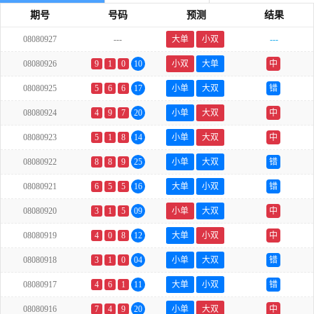
期号
号码
预测
结果
08080927
---
大单
小双
---
08080926
9
1
0
10
小双
大单
中
08080925
5
6
6
17
小单
大双
错
08080924
4
9
7
20
小单
大双
中
08080923
5
1
8
14
小单
大双
中
08080922
8
8
9
25
小单
大双
错
08080921
6
5
5
16
大单
小双
错
08080920
3
1
5
09
小单
大双
中
08080919
4
0
8
12
大单
小双
中
08080918
3
1
0
04
小单
大双
错
08080917
4
6
1
11
大单
小双
错
08080916
7
4
9
20
小单
大双
中