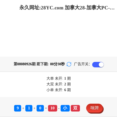
永久网址:28YC.com 加拿大28-加拿大PC-加拿大28开奖结果预测官网|加拿大预测28在线预测官网
第
08080926
期 距下期:
00
分
30
秒
广告开关：
大单
未开:
1
期
大双
未开:
2
期
小单
未开:
6
期
9
1
0
10
小
双
咪牌
+
+
=
-