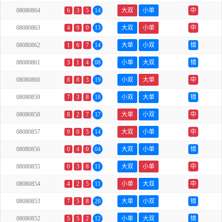
08080864
6
3
5
14
大双
小单
中
08080863
4
9
0
13
大双
小单
中
08080862
1
6
7
14
大单
小双
错
08080861
3
1
4
08
小单
大双
错
08080860
8
8
3
19
小双
大单
中
08080859
7
3
8
18
小双
大单
错
08080858
8
2
7
17
大单
小双
中
08080857
9
0
5
14
大双
小单
中
08080856
0
4
0
04
大双
小单
错
08080855
0
3
8
11
大双
小单
中
08080854
4
2
5
11
小单
大双
中
08080853
7
5
8
20
大单
小双
错
08080852
5
5
2
12
小单
大双
错