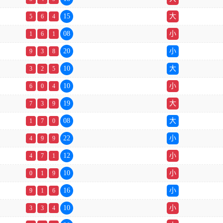
15
大
5
6
4
08
小
1
6
1
20
小
9
3
8
10
大
3
2
5
10
小
6
0
4
19
大
7
3
9
08
大
1
7
0
22
小
4
9
9
12
小
4
7
1
10
小
0
1
9
16
小
9
1
6
10
小
3
3
4