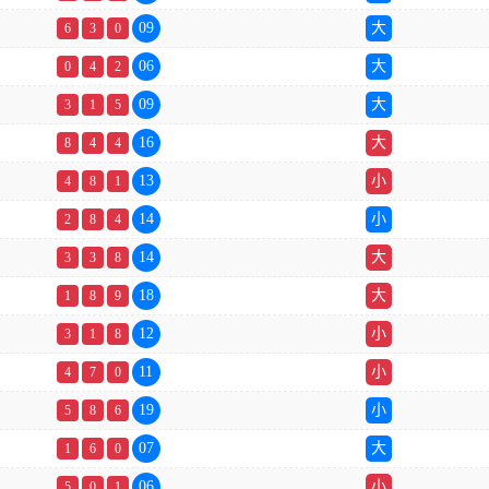
09
大
6
3
0
06
大
0
4
2
09
大
3
1
5
16
大
8
4
4
13
小
4
8
1
14
小
2
8
4
14
大
3
3
8
18
大
1
8
9
12
小
3
1
8
11
小
4
7
0
19
小
5
8
6
07
大
1
6
0
06
小
5
0
1