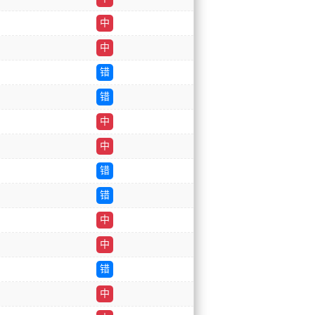
中
中
错
错
中
中
错
错
中
中
错
中