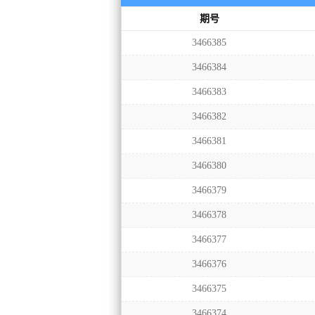
期号
3466385
3466384
3466383
3466382
3466381
3466380
3466379
3466378
3466377
3466376
3466375
3466374