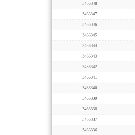
3466348
3466347
3466346
3466345
3466344
3466343
3466342
3466341
3466340
3466339
3466338
3466337
3466336