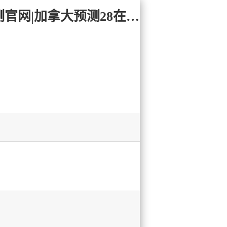
永久网址:28YC.com 加拿大28-加拿大PC-加拿大28开奖结果预测官网|加拿大预测28在线预测官网