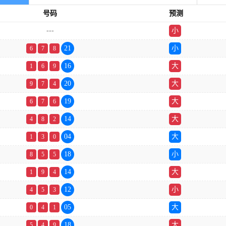
号码
预测
---
小
单
21
小
6
7
8
16
大
1
6
9
20
大
9
7
4
19
大
6
7
6
14
大
4
8
2
04
大
1
3
0
18
小
8
5
5
14
大
1
9
4
12
小
4
5
3
05
大
0
4
1
18
大
5
4
9