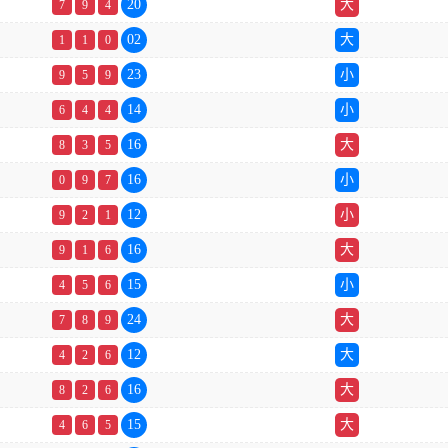
20
大
7
9
4
02
大
1
1
0
23
小
9
5
9
14
小
6
4
4
16
大
8
3
5
16
小
0
9
7
12
小
9
2
1
16
大
9
1
6
15
小
4
5
6
24
大
7
8
9
12
大
4
2
6
16
大
8
2
6
15
大
4
6
5