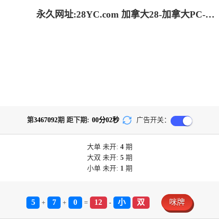
永久网址:28YC.com 加拿大28-加拿大PC-加拿大28开奖结果预测官网|加拿大预测28在线预测官网
第
3467092
期 距下期:
00
分
02
秒
广告开关：
大单
未开:
4
期
大双
未开:
5
期
小单
未开:
1
期
5
7
0
12
小
双
咪牌
+
+
=
-