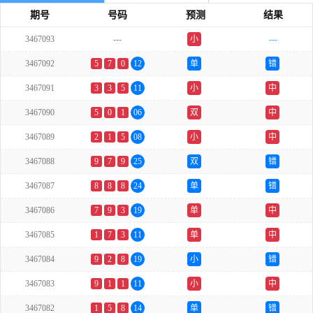
期号
号码
预测
结果
3467093
---
小
---
3467092
5
7
0
12
单
错
3467091
3
3
5
11
小
中
3467090
5
0
1
06
双
中
3467089
2
1
5
08
小
中
3467088
9
7
9
25
双
错
3467087
8
8
8
24
单
错
3467086
7
9
3
19
单
中
3467085
1
7
3
11
单
中
3467084
9
2
8
19
小
错
3467083
9
1
1
11
小
中
3467082
1
5
8
14
单
错