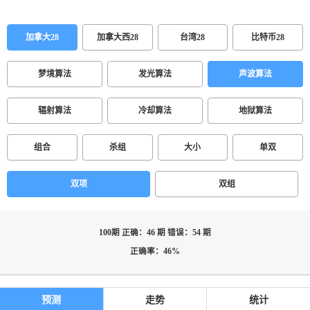
加拿大28
加拿大西28
台湾28
比特币28
梦境算法
发光算法
声波算法
辐射算法
冷却算法
地狱算法
组合
杀组
大小
单双
双项
双组
100期 正确：46 期 错误：54 期
正确率：46%
预测
走势
统计