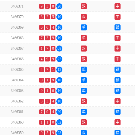
3466371
9
3
8
20
双
中
3466370
3
2
5
10
双
中
3466369
6
0
4
10
单
错
3466368
7
3
9
19
单
中
3466367
1
7
0
08
双
中
3466366
4
9
9
22
双
中
3466365
4
7
1
12
单
错
3466364
0
1
9
10
单
错
3466363
9
1
6
16
单
错
3466362
3
3
4
10
双
中
3466361
7
9
4
20
单
错
3466360
1
1
0
02
双
中
3466359
9
5
9
23
双
错