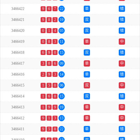
3466422
9
6
7
22
单
错
3466421
9
8
2
19
双
错
3466420
0
1
4
05
双
错
3466419
0
8
3
11
单
中
3466418
6
9
0
15
双
错
3466417
3
0
6
09
单
中
3466416
2
9
3
14
单
错
3466415
1
5
0
06
双
中
3466414
1
6
8
15
双
错
3466413
1
9
9
19
单
中
3466412
9
1
3
13
单
中
3466411
9
5
8
22
单
错