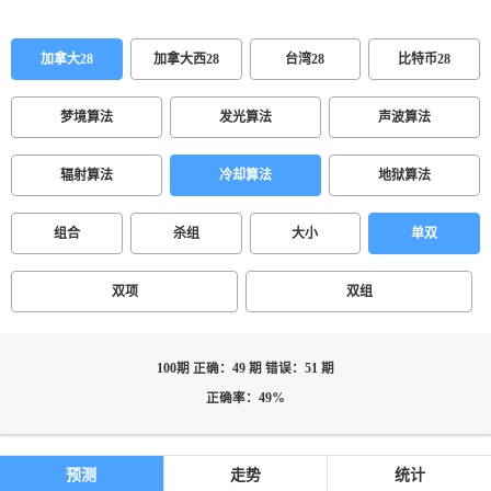
加拿大28
加拿大西28
台湾28
比特币28
梦境算法
发光算法
声波算法
辐射算法
冷却算法
地狱算法
组合
杀组
大小
单双
双项
双组
100期 正确：49 期 错误：51 期
正确率：49%
预测
走势
统计