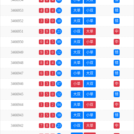
3466954
4
0
4
08
小单
大双
错
3466953
4
8
4
16
大单
小双
错
3466952
3
7
0
10
大双
小单
错
3466951
5
9
9
23
小双
大单
中
3466950
0
4
5
09
大双
小单
中
3466949
9
3
0
12
大双
小单
错
3466948
8
4
4
16
大单
小双
错
3466947
6
1
1
08
小单
大双
错
3466946
1
3
3
07
小单
大双
中
3466945
7
5
0
12
大双
小单
错
3466944
1
1
2
04
大单
小双
中
3466943
2
5
3
10
大双
小单
错
3466942
7
8
8
23
小双
大单
中