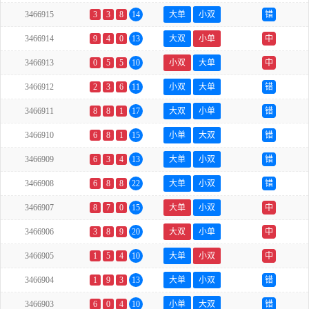
3466915
3
3
8
14
大单
小双
错
3466914
9
4
0
13
大双
小单
中
3466913
0
5
5
10
小双
大单
中
3466912
2
3
6
11
小双
大单
错
3466911
8
8
1
17
大双
小单
错
3466910
6
8
1
15
小单
大双
错
3466909
6
3
4
13
大单
小双
错
3466908
6
8
8
22
大单
小双
错
3466907
8
7
0
15
大单
小双
中
3466906
3
8
9
20
大双
小单
中
3466905
1
5
4
10
大单
小双
中
3466904
1
9
3
13
大单
小双
错
3466903
6
0
4
10
小单
大双
错