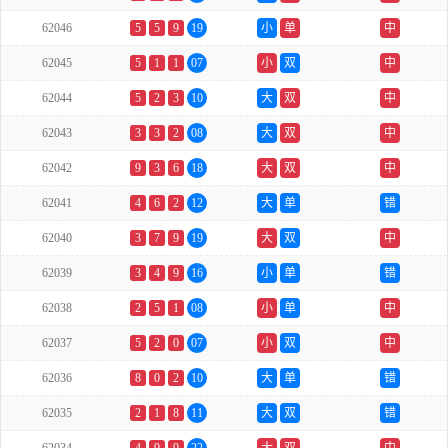
62046
5
5
9
19
小
单
中
62045
5
1
1
07
小
双
中
62044
5
2
3
10
大
双
中
62043
3
3
2
08
大
双
中
62042
9
3
6
18
大
双
中
62041
4
6
2
12
大
单
错
62040
3
7
9
19
大
双
中
62039
3
4
9
16
小
单
错
62038
2
5
1
08
小
单
中
62037
5
2
0
07
小
双
中
62036
8
0
2
10
大
单
错
62035
2
1
8
11
大
双
错