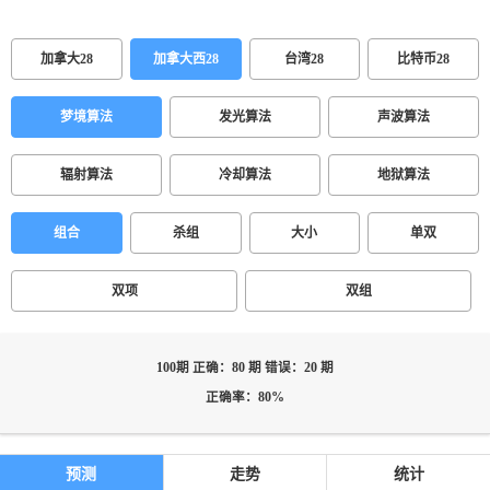
加拿大28
加拿大西28
台湾28
比特币28
梦境算法
发光算法
声波算法
辐射算法
冷却算法
地狱算法
组合
杀组
大小
单双
双项
双组
100期 正确：80 期 错误：20 期
正确率：80%
预测
走势
统计