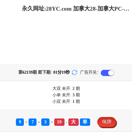
永久网址:28YC.com 加拿大28-加拿大PC-加拿大28开奖结果预测官网|加拿大预测28在线预测官网
第
62139
期 距下期:
01
分
18
秒
广告开关：
大双
未开:
2
期
小单
未开:
3
期
小双
未开:
1
期
9
7
3
19
大
单
咪牌
+
+
=
-