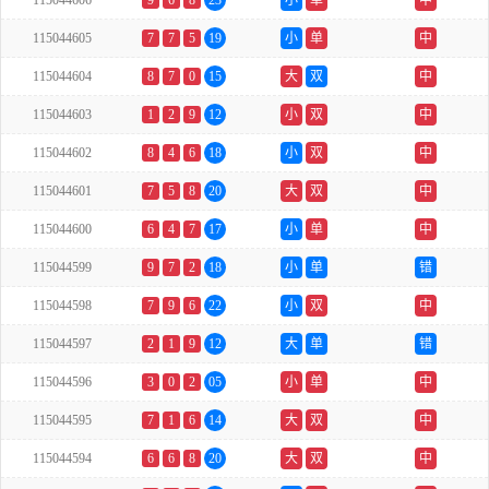
115044606
9
6
8
23
小
单
中
115044605
7
7
5
19
小
单
中
115044604
8
7
0
15
大
双
中
115044603
1
2
9
12
小
双
中
115044602
8
4
6
18
小
双
中
115044601
7
5
8
20
大
双
中
115044600
6
4
7
17
小
单
中
115044599
9
7
2
18
小
单
错
115044598
7
9
6
22
小
双
中
115044597
2
1
9
12
大
单
错
115044596
3
0
2
05
小
单
中
115044595
7
1
6
14
大
双
中
115044594
6
6
8
20
大
双
中