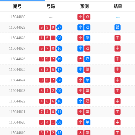
期号
号码
预测
结果
115044630
---
小
双
---
115044629
9
9
9
27
小
双
错
115044628
1
6
1
08
小
单
中
115044627
9
7
0
16
小
双
中
115044626
8
9
2
19
大
双
中
115044625
8
3
6
17
小
单
中
115044624
0
6
2
08
小
单
中
115044623
3
4
2
09
小
单
中
115044622
4
6
6
16
小
双
中
115044621
7
4
0
11
小
单
中
115044620
3
4
1
08
小
单
中
115044619
8
5
2
15
大
单
中