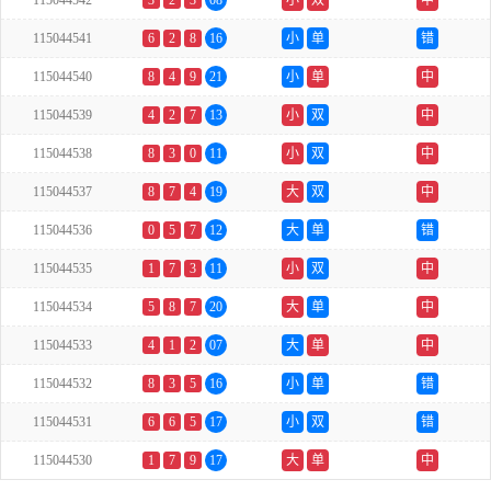
115044542
3
2
3
08
小
双
中
115044541
6
2
8
16
小
单
错
115044540
8
4
9
21
小
单
中
115044539
4
2
7
13
小
双
中
115044538
8
3
0
11
小
双
中
115044537
8
7
4
19
大
双
中
115044536
0
5
7
12
大
单
错
115044535
1
7
3
11
小
双
中
115044534
5
8
7
20
大
单
中
115044533
4
1
2
07
大
单
中
115044532
8
3
5
16
小
单
错
115044531
6
6
5
17
小
双
错
115044530
1
7
9
17
大
单
中