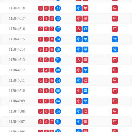
115044618
8
8
7
23
小
单
中
115044617
6
4
3
13
小
单
中
115044616
9
6
2
17
大
双
中
115044615
1
5
8
14
小
单
错
115044614
9
1
6
16
小
单
错
115044613
8
9
4
21
大
单
中
115044612
3
4
1
08
小
单
中
115044611
5
3
6
14
小
双
中
115044610
0
1
5
06
小
单
中
115044609
2
0
2
04
小
单
中
115044608
5
8
1
14
小
双
中
115044607
5
9
7
21
小
单
中