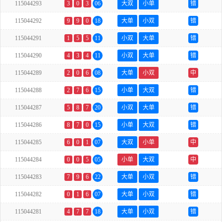
115044293
3
0
3
06
大双
小单
错
115044292
9
9
0
18
大单
小双
错
115044291
1
5
5
11
小双
大单
错
115044290
4
3
4
11
小双
大单
错
115044289
2
0
6
08
大单
小双
中
115044288
2
7
6
15
小单
大双
错
115044287
5
8
7
20
小双
大单
错
115044286
8
7
0
15
小单
大双
错
115044285
6
0
1
07
大双
小单
中
115044284
0
0
5
05
小单
大双
中
115044283
7
9
6
22
大单
小双
错
115044282
0
1
6
07
大单
小双
错
115044281
4
7
7
18
大单
小双
错