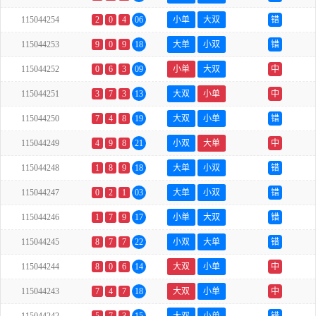
115044254
2
0
4
06
小单
大双
错
115044253
9
0
9
18
大单
小双
错
115044252
0
6
3
09
小单
大双
中
115044251
3
7
3
13
大双
小单
中
115044250
7
4
8
19
大双
小单
错
115044249
4
9
8
21
小双
大单
中
115044248
1
8
9
18
大单
小双
错
115044247
0
2
1
03
大单
小双
错
115044246
1
7
9
17
小单
大双
错
115044245
8
7
7
22
小双
大单
错
115044244
8
0
6
14
大双
小单
中
115044243
7
4
7
18
大双
小单
中