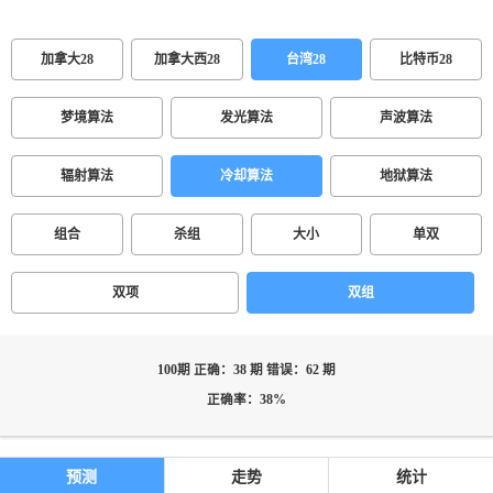
加拿大28
加拿大西28
台湾28
比特币28
梦境算法
发光算法
声波算法
辐射算法
冷却算法
地狱算法
组合
杀组
大小
单双
双项
双组
100期 正确：38 期 错误：62 期
正确率：38%
预测
走势
统计