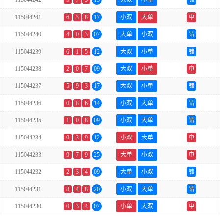
115044242
5
7
3
15
大双
小单
错
115044241
6
3
8
17
小双
大单
中
115044240
4
0
3
07
大单
小双
错
115044239
6
1
5
12
大双
小单
错
115044238
2
0
7
09
大双
小单
中
115044237
5
9
3
17
大双
小单
错
115044236
0
8
6
14
小双
大单
错
115044235
1
0
8
09
小双
大单
错
115044234
0
3
9
12
小双
大单
中
115044233
9
7
9
25
大单
小双
中
115044232
2
3
4
09
大单
小双
错
115044231
8
4
8
20
小双
大单
错
115044230
0
3
4
07
小单
大双
中