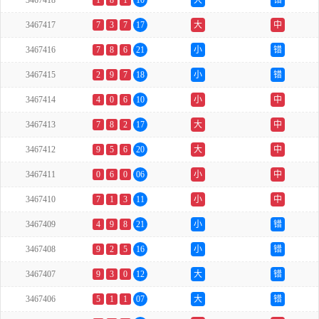
3467418
1
8
1
10
大
错
3467417
7
3
7
17
大
中
3467416
7
8
6
21
小
错
3467415
2
9
7
18
小
错
3467414
4
0
6
10
小
中
3467413
7
8
2
17
大
中
3467412
9
5
6
20
大
中
3467411
0
6
0
06
小
中
3467410
7
1
3
11
小
中
3467409
4
9
8
21
小
错
3467408
9
2
5
16
小
错
3467407
9
3
0
12
大
错
3467406
5
1
1
07
大
错