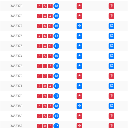
3467379
6
5
7
18
大
中
3467378
8
4
4
16
大
中
3467377
8
8
0
16
小
错
3467376
4
6
3
13
大
错
3467375
7
4
0
11
大
错
3467374
3
5
2
10
大
错
3467373
0
1
5
06
大
错
3467372
9
7
2
18
大
中
3467371
7
0
4
11
大
错
3467370
9
9
7
25
大
中
3467369
6
9
3
18
小
错
3467368
2
5
8
15
大
中
3467367
0
0
2
02
小
中