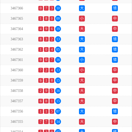
3467366
0
7
3
10
大
错
3467365
1
8
0
09
小
中
3467364
4
9
6
19
大
中
3467363
8
3
2
13
大
错
3467362
1
0
4
05
大
错
3467361
9
0
7
16
小
错
3467360
7
2
4
13
小
中
3467359
6
1
8
15
大
中
3467358
2
9
5
16
大
中
3467357
6
8
1
15
大
中
3467356
1
1
5
07
大
错
3467355
7
7
0
14
大
中