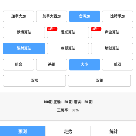
加拿大28
加拿大西28
台湾28
比特币28
梦境算法
发光算法
声波算法
辐射算法
冷却算法
地狱算法
组合
杀组
大小
单双
双项
双组
100期 正确：50 期 错误：50 期
正确率：50%
预测
走势
统计