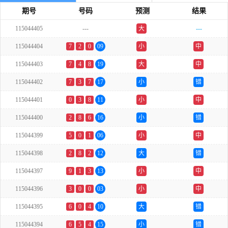
期号
号码
预测
结果
115044405
---
大
---
单
115044404
7
2
0
09
小
中
115044403
7
4
8
19
大
中
115044402
7
3
7
17
小
错
115044401
0
3
8
11
小
中
115044400
2
8
6
16
小
错
115044399
5
0
1
06
小
中
115044398
2
8
2
12
大
错
115044397
9
1
3
13
小
中
115044396
3
0
0
03
小
中
115044395
6
0
4
10
大
错
115044394
6
5
4
15
小
错