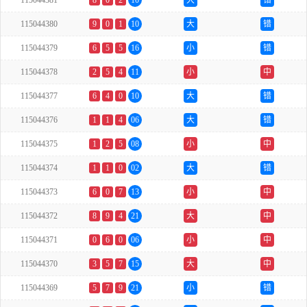
115044381
8
0
2
10
大
错
115044380
9
0
1
10
大
错
115044379
6
5
5
16
小
错
115044378
2
5
4
11
小
中
115044377
6
4
0
10
大
错
115044376
1
1
4
06
大
错
115044375
1
2
5
08
小
中
115044374
1
1
0
02
大
错
115044373
6
0
7
13
小
中
115044372
8
9
4
21
大
中
115044371
0
6
0
06
小
中
115044370
3
5
7
15
大
中
115044369
5
7
9
21
小
错