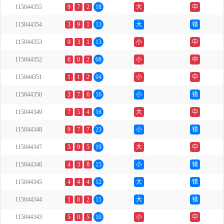
115044355
9
7
2
18
大
中
115044354
3
9
1
13
大
错
115044353
9
3
1
13
小
中
115044352
6
0
2
08
小
中
115044351
1
1
2
04
小
中
115044350
3
7
6
16
小
错
115044349
7
5
4
16
大
中
115044348
9
7
7
23
小
错
115044347
5
9
5
19
大
中
115044346
4
3
8
15
小
错
115044345
4
4
4
12
大
错
115044344
1
8
2
11
大
错
115044343
5
0
5
10
小
中