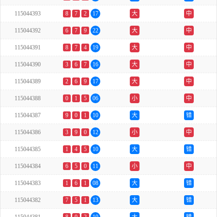
115044393
8
7
2
17
大
中
115044392
6
7
9
22
大
中
115044391
8
7
4
19
大
中
115044390
3
6
7
16
大
中
115044389
2
6
9
17
大
中
115044388
0
1
5
06
小
中
115044387
9
0
1
10
大
错
115044386
3
9
0
12
小
中
115044385
1
4
5
10
大
错
115044384
6
5
0
11
小
中
115044383
1
6
1
08
大
错
115044382
7
5
1
13
大
错