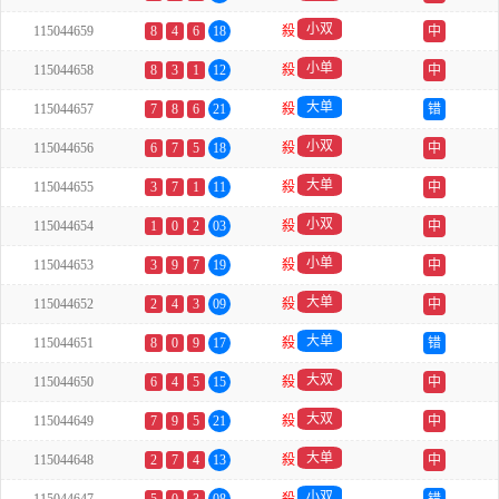
小双
115044659
8
4
6
18
殺
中
小单
115044658
8
3
1
12
殺
中
大单
115044657
7
8
6
21
殺
错
小双
115044656
6
7
5
18
殺
中
大单
115044655
3
7
1
11
殺
中
小双
115044654
1
0
2
03
殺
中
小单
115044653
3
9
7
19
殺
中
大单
115044652
2
4
3
09
殺
中
大单
115044651
8
0
9
17
殺
错
大双
115044650
6
4
5
15
殺
中
大双
115044649
7
9
5
21
殺
中
大单
115044648
2
7
4
13
殺
中
小双