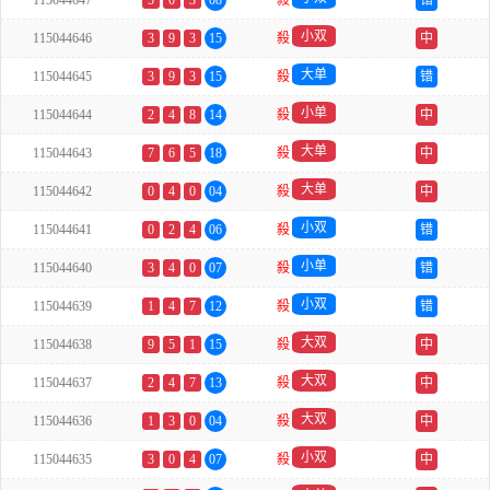
115044647
5
0
3
08
殺
错
小双
115044646
3
9
3
15
殺
中
大单
115044645
3
9
3
15
殺
错
小单
115044644
2
4
8
14
殺
中
大单
115044643
7
6
5
18
殺
中
大单
115044642
0
4
0
04
殺
中
小双
115044641
0
2
4
06
殺
错
小单
115044640
3
4
0
07
殺
错
小双
115044639
1
4
7
12
殺
错
大双
115044638
9
5
1
15
殺
中
大双
115044637
2
4
7
13
殺
中
大双
115044636
1
3
0
04
殺
中
小双
115044635
3
0
4
07
殺
中